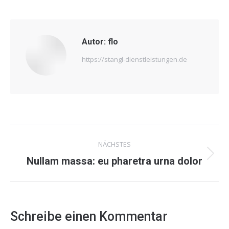
Autor:
flo
https://stangl-dienstleistungen.de
Kommentarnavigation
NÄCHSTES
Nächster
Nullam massa: eu pharetra urna dolor
Beitrag:
Schreibe einen Kommentar