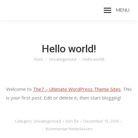
MENU
Hello world!
Start
Uncategorised
Hello world!
Sie befinden sich hier:
Welcome to
The7 – Ultimate WordPress Theme Sites
. This
is your first post. Edit or delete it, then start blogging!
Category:
Uncategorised
Von
flo
Dezember 15, 2016
Kommentar hinterlassen