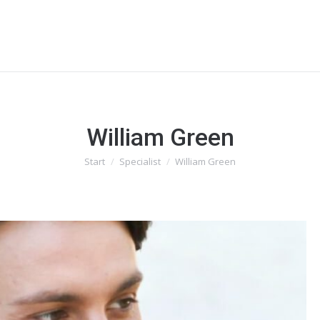
William Green
Start
Specialist
William Green
Sie befinden sich hier: